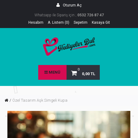
Oturum Aç
Whatsapp ile Sipariş için ;
0532 726 87 47
Hesabım
A. Listem (0)
Sepetim
Kasaya Git
0
MENÜ
0,00 TL
Özel Tasarım Aşk Simgeli Kupa