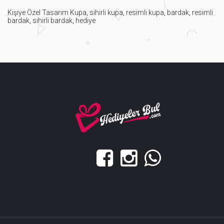
Kişiye Özel Tasarım Kupa
,
sihirli kupa
,
resimli kupa
,
bardak
,
resimli
bardak
,
sihirli bardak
,
hediye