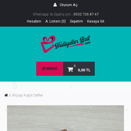
Oturum Aç
Whatsapp ile Sipariş için ;
0532 726 87 47
Hesabım
A. Listem (0)
Sepetim
Kasaya Git
0
MENÜ
0,00 TL
Ahşap Kaplı Defter