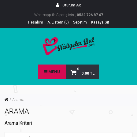
Oturum Aç
Whatsapp ile Sipariş için ;
0532 726 87 47
Hesabım
A. Listem (0)
Sepetim
Kasaya Git
0
MENÜ
0,00 TL
Arama
ARAMA
Arama Kriteri