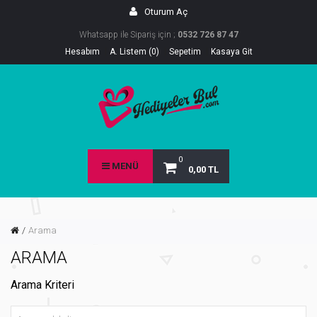
Oturum Aç
Whatsapp ile Sipariş için ;
0532 726 87 47
Hesabım
A. Listem (0)
Sepetim
Kasaya Git
0
MENÜ
0,00 TL
Arama
ARAMA
Arama Kriteri