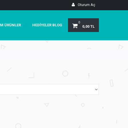
Oturum Aç
0
M ÜRÜNLER
HEDIYELER BLOG
0,00 TL