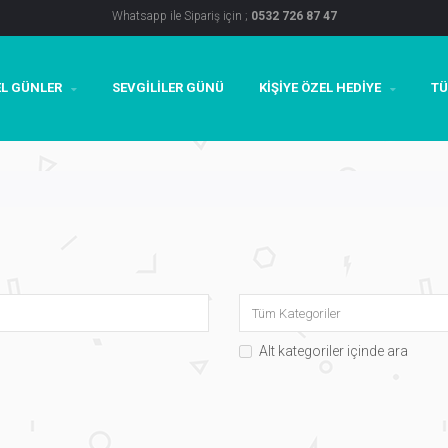
Whatsapp ile Sipariş için ;
0532 726 87 47
L GÜNLER
SEVGILILER GÜNÜ
KIŞIYE ÖZEL HEDIYE
TÜ
Alt kategoriler içinde ara