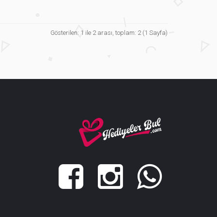
Gösterilen: 1 ile 2 arası, toplam: 2 (1 Sayfa)