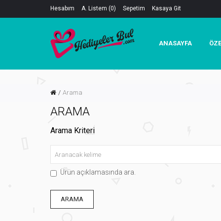
Hesabım
A. Listem (0)
Sepetim
Kasaya Git
ANASAYFA
ÖZE
Arama
ARAMA
Arama Kriteri
Ürün açıklamasında ara.