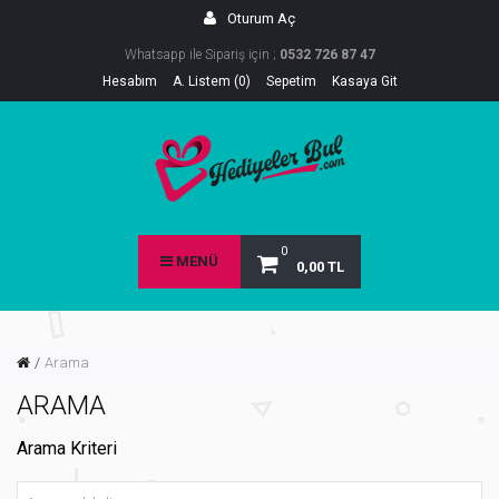
Oturum Aç
Whatsapp ile Sipariş için ;
0532 726 87 47
Hesabım
A. Listem (0)
Sepetim
Kasaya Git
0
MENÜ
0,00 TL
Arama
ARAMA
Arama Kriteri