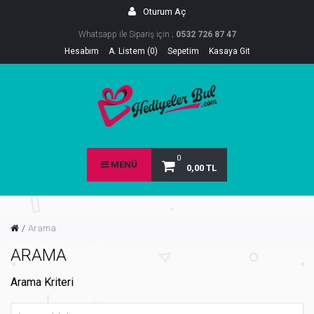
Oturum Aç
Whatsapp ile Sipariş için ;
0532 726 87 47
Hesabım
A. Listem (0)
Sepetim
Kasaya Git
0
MENÜ
0,00 TL
Arama
ARAMA
Arama Kriteri