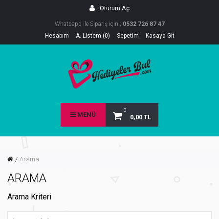
Oturum Aç
Whatsapp ile Sipariş için ;
0532 726 87 47
Hesabım
A. Listem (0)
Sepetim
Kasaya Git
0
MENÜ
0,00 TL
Arama
ARAMA
Arama Kriteri