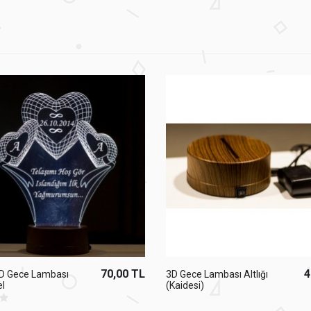
70,00 TL
4
D Gece Lambası
3D Gece Lambası Altlığı
l
(Kaidesi)