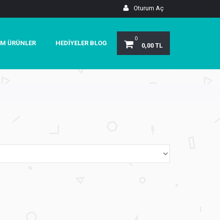
Oturum Aç
0
M ÜRÜNLER
HEDIYELER BLOG
0,00 TL