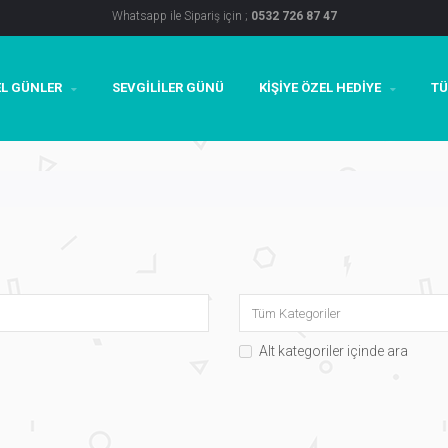
Whatsapp ile Sipariş için ;
0532 726 87 47
L GÜNLER
SEVGILILER GÜNÜ
KIŞIYE ÖZEL HEDIYE
TÜ
Alt kategoriler içinde ara