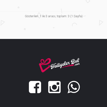
Gösterilen: 1 ile 3 arası, toplam: 3 (1 Sayfa)