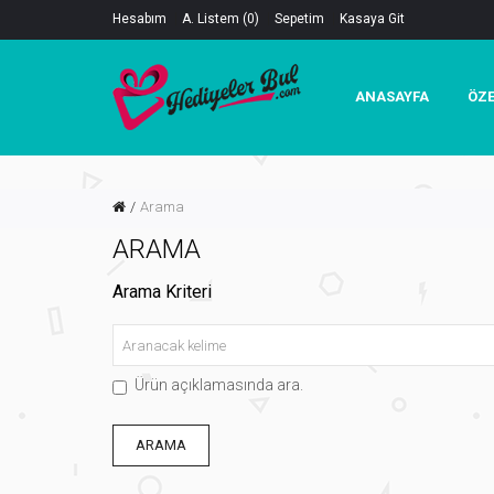
Hesabım
A. Listem (0)
Sepetim
Kasaya Git
ANASAYFA
ÖZE
Arama
ARAMA
Arama Kriteri
Ürün açıklamasında ara.